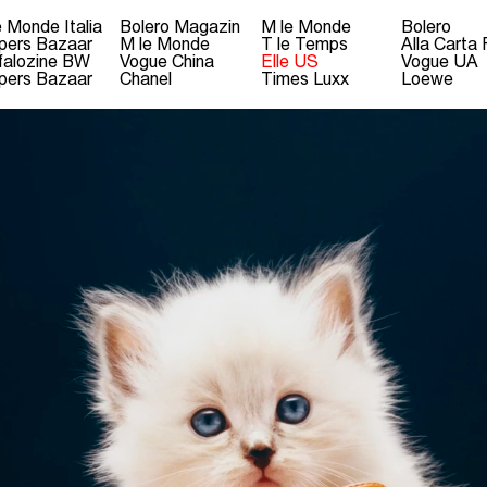
e Monde Italia
Bolero Magazin
M le Monde
Bolero
pers Bazaar
M le Monde
T le Temps
Alla Carta
falozine BW
Vogue China
Elle US
Vogue UA
pers Bazaar
Chanel
Times Luxx
Loewe