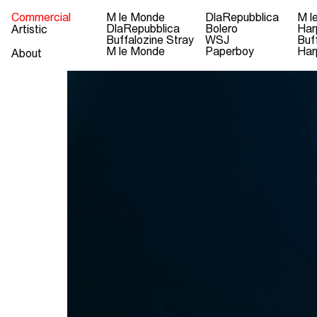
Commercial
M le Monde
DlaRepubblica
M l
DlaRepubblica
Bolero
Har
Artistic
Buffalozine Stray
WSJ
Buf
M le Monde
Paperboy
Har
About