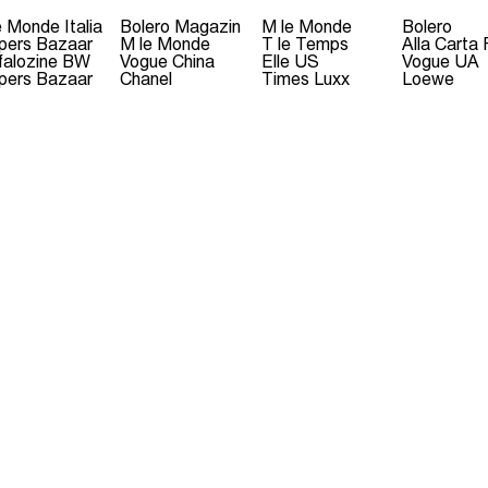
e Monde Italia
Bolero Magazin
M le Monde
Bolero
pers Bazaar
M le Monde
T le Temps
Alla Carta
falozine BW
Vogue China
Elle US
Vogue UA
pers Bazaar
Chanel
Times Luxx
Loewe