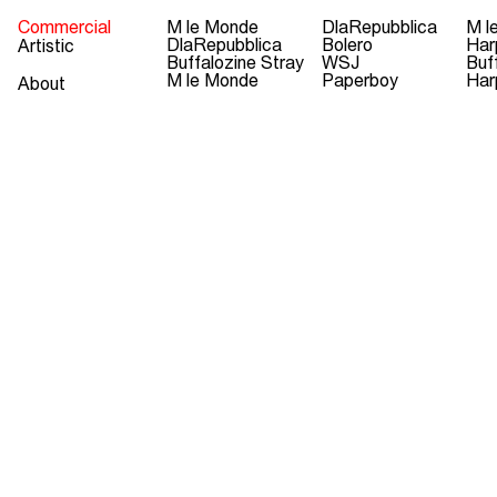
Commercial
M le Monde
DlaRepubblica
M l
DlaRepubblica
Bolero
Har
Artistic
Buffalozine Stray
WSJ
Buf
M le Monde
Paperboy
Har
About